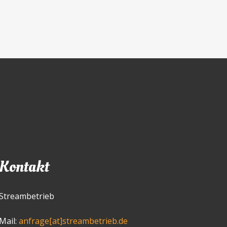
Kontakt
Streambetrieb
Mail:
anfrage[at]streambetrieb.de