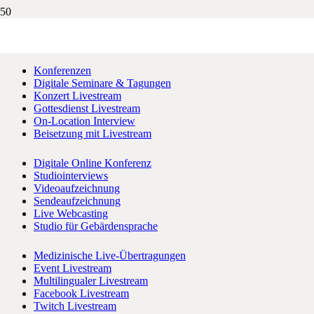
unsere Leistungen im Detail
Konferenzen
Digitale Seminare & Tagungen
Konzert Livestream
Gottesdienst Livestream
On-Location Interview
Beisetzung mit Livestream
Digitale Online Konferenz
Studiointerviews
Videoaufzeichnung
Sendeaufzeichnung
Live Webcasting
Studio für Gebärdensprache
Medizinische Live-Übertragungen
Event Livestream
Multilingualer Livestream
Facebook Livestream
Twitch Livestream